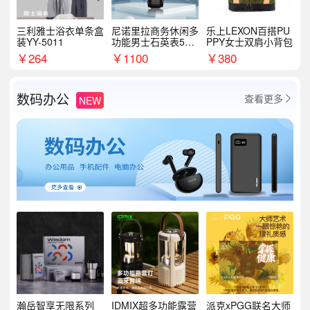
三利雅士浴衣单条盒
尼诺里拉商务休闲多
乐上LEXON百搭PU
装YY-5011
功能男士石英表510
PPY女士双肩小背包
05
￥
264
￥
1100
￥
380
数码办公
查看更多
NEW

瀚岳智享无限系列
IDMIX超多功能露营
派克xPGG联名大师