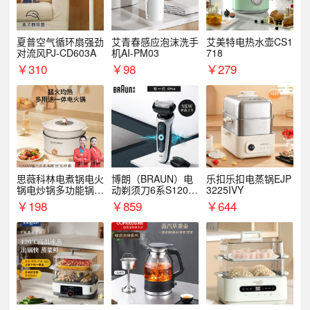
夏普空气循环扇强劲
艾青春感应泡沫洗手
艾美特电热水壶CS1
对流风PJ-CD603A
机AI-PM03
718
￥
310
￥
98
￥
279
思薇科林电煮锅电火
博朗（BRAUN）电
乐扣乐扣电蒸锅EJP
锅电炒锅多功能锅电
动剃须刀6系S1200
3225IVY
热锅泡面小电锅
S
￥
198
￥
859
￥
644