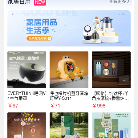
家居日用
查看更多
NEW

EVERYTHINK睡洞V
呼也唱片机蓝牙音箱
【唛恪】纯钛杯+羊
4空气眼罩
灯WY-S011
角按摩梳+香熏炉
+气垫梳
￥
97
￥
71
￥
996