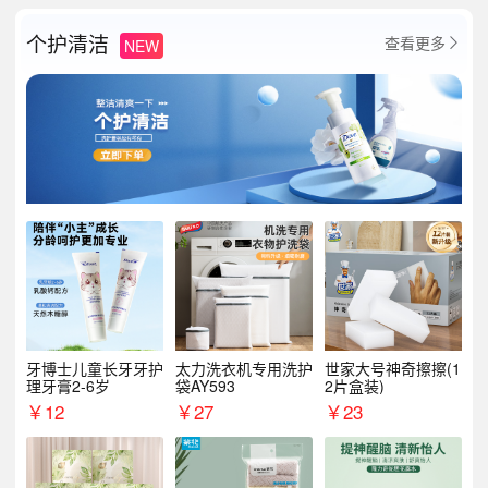
个护清洁
查看更多
NEW

牙博士儿童长牙牙护
太力洗衣机专用洗护
世家大号神奇擦擦(1
理牙膏2-6岁
袋AY593
2片盒装)
￥
12
￥
27
￥
23