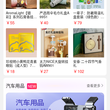
AromaLight【钿
严选雨伞毛巾礼盒A
一辈子：防暑降温礼
彩】系列石膏香挂
99S1
盒套装（绿色款）支
（代发香味随机）
持自由搭配
￥
55
￥
40
￥
79
珍视明小黄鸭花青素
太力NICE大旋转挂
安泰·二十四节气香
眼贴（成人型）7对/
钩AW901
礼
盒
￥
18
￥
27
￥
102
汽车用品
查看更多
NEW
