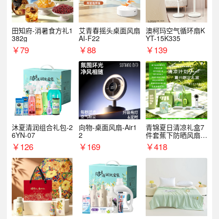
田知府-消暑食方礼1
艾青春摇头桌面风扇
澳柯玛空气循环扇K
382g
AI-F22
YT-15K335
￥
79
￥
88
￥
139
沐夏清润组合礼包-2
向物-桌面风扇-Air1
青锦夏日清凉礼盒7
6YN-07
2
件套蕉下防晒风扇员
工福利端午伴手礼企
￥
126
￥
169
￥
418
业定制