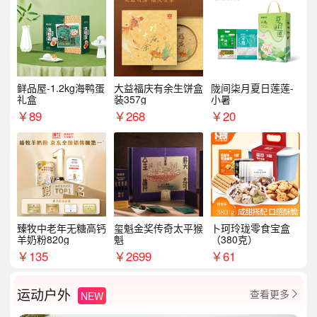
鲜品屋-1.2kg海鸭蛋
大益福庆有余生饼盒
陇间柒月夏日莲莲-
礼盒
装357g
小暑
￥
89
￥
268
￥
20
臻牧中老年无糖高钙
玺魁金奖传奇太平猴
卜珂玲珑零食宝盒
羊奶粉820g
魁
（380克）
￥
135
￥
2699
￥
61
运动户外
查看更多
NEW
