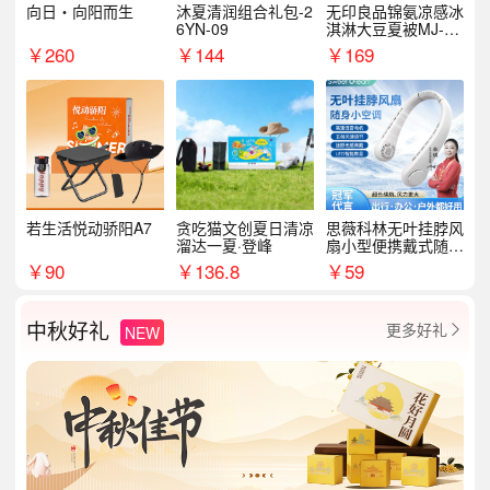
向日・向阳而生
沐夏清润组合礼包-2
无印良品锦氨凉感冰
6YN-09
淇淋大豆夏被MJ-B2
025-0193
￥
260
￥
144
￥
169
若生活悦动骄阳A7
贪吃猫文创夏日清凉
思薇科林无叶挂脖风
溜达一夏·登峰
扇小型便携戴式随身
挂脖子降温神器
￥
90
￥
136.8
￥
59
中秋好礼
更多好礼
NEW
