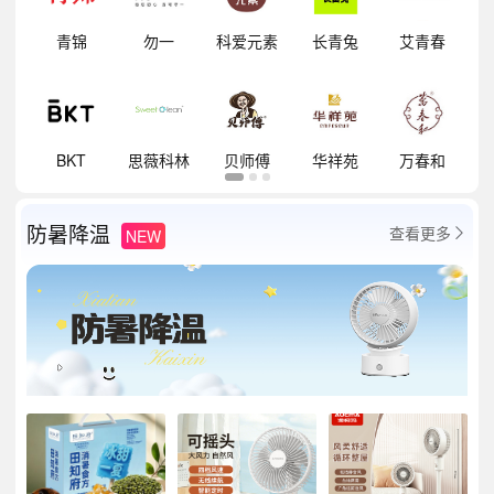
明
青锦
勿一
科爱元素
长青兔
艾青春
祥
BKT
思薇科林
贝师傅
华祥苑
万春和
防暑降温
查看更多
NEW
