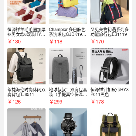
恒源祥羊毛毛圈加厚
Champion多巴胺色
又见美物初遇系列多
袜男女款6双装HYX
系洗漱包GJDK19R
功能旅行包EB1119
068WZ
1
￥
130
￥
118
￥
170
蒂捷海伦时尚休闲双
地球叔叔：双肩包套
恒源祥针扣皮带HYX
肩背包TJ8511
装（手提真空保温杯
P011黑色
+手机挂绳）
￥
126
￥
299
￥
178