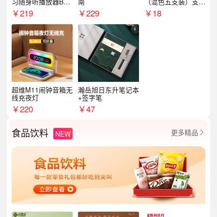
习随身听播放器BL1
南
（混色五支装）支持
5（64G）
logo定制
￥
219
￥
229
￥
18
超维M11闹钟音箱无
瀚岳旭日东升笔记本
线充夜灯
+签字笔
￥
220
￥
47
食品饮料
更多精品
NEW
