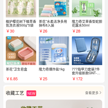
植护樱花树下植萃香
茶花*水柔洁净多用
隆力奇艾草香型蛇胆
氛洗衣液500g*5袋
抹布8入装
花露水50ml
￥
30
￥
26
￥
28
茶花*卫生皂盒
隆力奇爆炸盐1kg
777指甲刀套装7件
套升级新款GNT-PM
072
￥
6.85
￥
25
￥
172
收藏工艺
查看更多
NEW
