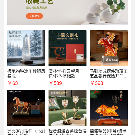
极地物种冰川棱镜风
清朴堂·祥云望月非
马到功成摆件琉璃工
暴瓶
遗杆秤-基础款
艺品银行保险开门红
周年庆典伴手礼表彰
￥
63
￥
539
￥
398
礼品
罗比罗丹摆件（马到
轻奢浪漫香薰烛台摆
鼎盛精品(中号)琉璃