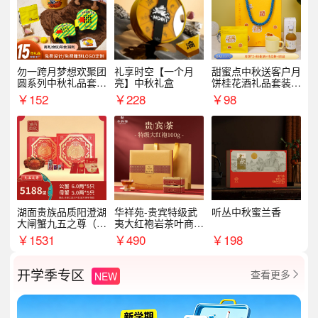
勿一跨月梦想欢聚团
礼享时空【一个月
甜蜜点中秋送客户月
圆系列中秋礼品套装
亮】中秋礼盒
饼桂花酒礼品套装D
企业送客户商务伴手
AL1377
￥
152
￥
228
￥
98
礼
湖面贵族品质阳澄湖
华祥苑-贵宾特级武
听丛中秋蜜兰香
大闸蟹九五之尊（卡
夷大红袍岩茶叶商务
券）5188型
礼盒中秋节送长辈1
￥
1531
￥
490
￥
198
00g
开学季专区
查看更多
NEW
