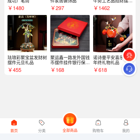
成功）笔筒
件家居装饰品
牛势工艺品招财摆件
银行企业商务上市礼
￥
1480
￥
297
￥
1462
品
珐琅彩聚宝盆发财树
聚运鑫一路发外国钱
诺诗曼平安喜乐摆件
摆件元旦礼品
币摆件挂件银行保险
年终礼物礼品
商务礼
￥
455
￥
168
￥
618
全部商品
首页
分类
购物车
我的
微礼网技术支持