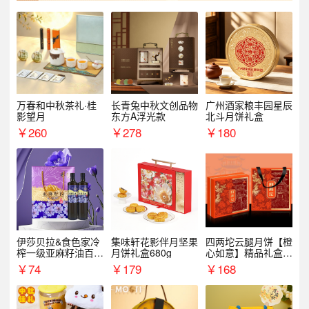
万春和中秋茶礼·桂
长青兔中秋文创品物
广州酒家粮丰园星辰
影望月
东方A浮光款
北斗月饼礼盒
￥
260
￥
278
￥
180
伊莎贝拉&食色家冷
集味轩花影伴月坚果
四两坨云腿月饼【橙
榨一级亚麻籽油百紫
月饼礼盒680g
心如意】精品礼盒4
千红500ml*2礼盒
50g/盒
￥
74
￥
179
￥
168