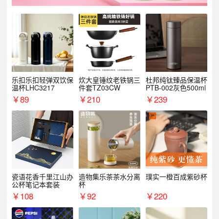
乐扣乐扣轻弹双饮保
炊大皇锤纹老铁锅三
杜邦纯钛臻品保温杯
温杯LHC3217
件套TZ03CW
PTB-002灰色500ml
￥
89
￥
210
￥
239
瓷语花香千里江山办
造物集乐茶茶水分离
璞实一橙百成紫砂杯
公杯笔记本套装
杯
￥
108
￥
92
￥
220