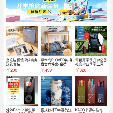
贪吃猫觅境·海A商务
啄木鸟PLOVER纯棉
青锦开学季升学必备
送礼套装
宿舍六件套-金榜题
礼盒毕业季学生党户
名
外出行备考装备礼品
￥
288
￥
439
￥
328
梵沐Famue学生学
喜式钛杯TA6喜韵江
KACO书源中性笔