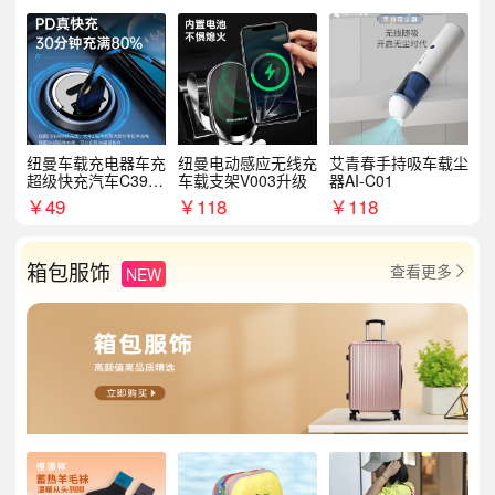
纽曼车载充电器车充
纽曼电动感应无线充
艾青春手持吸车载尘
超级快充汽车C39提
车载支架V003升级
器AI-C01
手拉环
￥
49
￥
118
￥
118
箱包服饰
查看更多
NEW
