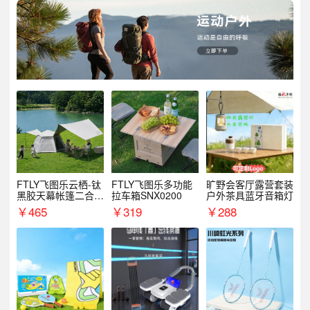
FTLY飞图乐云栖-钛
FTLY飞图乐多功能
旷野会客厅露营套装
黑胶天幕帐篷二合一
拉车箱SNX0200
户外茶具蓝牙音箱灯
TMTZ0201
￥
465
￥
319
￥
288