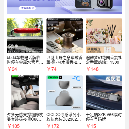
bbdd车载电话牌临
尹谜山野之息车载香
途雅梦幻花园香氛礼
时停车金属水管号码
薰-黑-乌木檀香-200
盒香薰蜡烛：130g
牌可隐藏创意趣味
g
￥
94
￥
74
￥
148
夕多无感支撑缝隙枕
CICIDO凉感系列小
十足酷SZK-V66临时
靠套装极夜黑C6003
软枕套装D023021+
停车号码牌
+C6004
D033031
￥
105
￥
172
￥
15