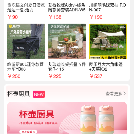
贪吃猫文创夏日清凉
艾得锐威Aidrvi-线条
川崎羽毛球双拍IRO
溜达一夏·活力
雕刻师套装ADR-W5
N-007
￥
90
￥
138
￥
190
趣游帮60L迷你款营
艾瑞迪长桌折叠五件
酷乐登大六角帐篷
地车YB06
套R-115
+天幕K32
￥
250
￥
225
￥
537
杯壶厨具
查看更多
NEW
