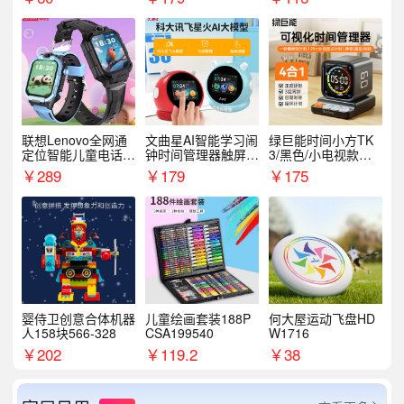
联想Lenovo全网通
文曲星AI智能学习闹
绿巨能时间小方TK
定位智能儿童电话手
钟时间管理器触屏N
3/黑色/小电视款【T
表A1
1pro
K3】
￥
289
￥
179
￥
175
婴侍卫创意合体机器
儿童绘画套装188P
何大屋运动飞盘HD
人158块566-328
CSA199540
W1716
￥
202
￥
119.2
￥
38