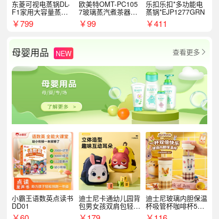
东菱可视电蒸锅DL-
欧美特OMT-PC105
乐扣乐扣*多功能电
F1家用大容量蒸炖
7玻璃蒸汽煮茶器黑
蒸锅*EJP1277GRN
锅
茶泡茶具茶壶花茶壶
￥
799
￥
99
￥
411
母婴用品
查看更多
NEW

小霸王语数英点读书
迪士尼卡通幼儿园背
迪士尼玻璃内胆保温
DD01
包男女孩双肩包轻便
杯吸管杯咖啡杯530
可爱小背包B20107
MLH15135
￥
60
￥
179
￥
116