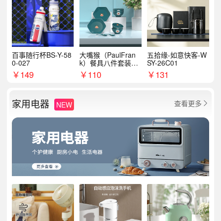
百事随行杯BS-Y-58
大嘴猴（PaulFran
五拾缘-如意快客-W
0-027
k）餐具八件套装HC
SY-26C01
T6007
￥
149
￥
110
￥
131
家用电器
查看更多
NEW
