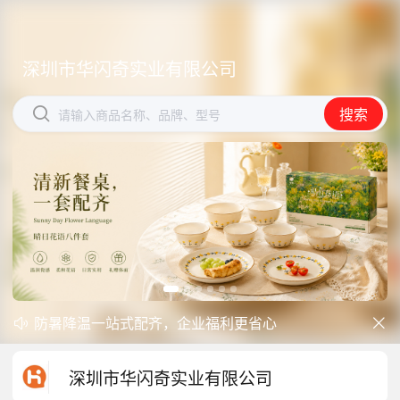
深圳市华闪奇实业有限公司
深圳市华闪奇实业有限公司


搜索
搜索
请输入商品名称、品牌、型号
请输入商品名称、品牌、型号
防暑降温一站式配齐，企业福利更省心
开学季礼品专区现已正式上线！


中秋礼品专区上线｜臻选团圆好礼
深圳市华闪奇实业有限公司