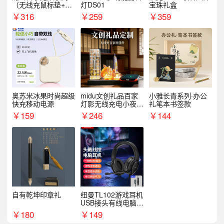
（无线充鼠标垫+飞
灯DS01
宝珠礼盒
利浦音响+乐扣咖啡
￥
316
￥
259
￥
359
杯）
奥苏米冰果时尚超级
midu文创礼品百家
小雅长青系列·办公
快充移动电源
灯影无线充电小夜灯
礼笔本书签款
纪念礼品定制
￥
159
￥
246
￥
144
自有乾坤印章礼
纽曼TL102游戏耳机
USB接头有线电脑耳
机耳麦
￥
180
￥
149